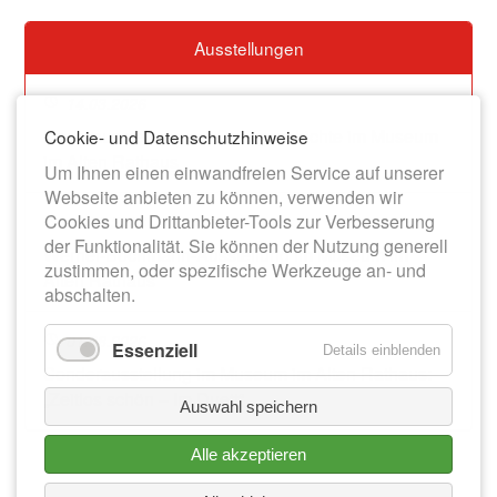
Ausstellungen
14.03.2026
Dauerausstellung zur Stadtgeschichte im Museum
Cookie- und Datenschutzhinweise
im Alten Rathaus
Um Ihnen einen einwandfreien Service auf unserer
Webseite anbieten zu können, verwenden wir
Cookies und Drittanbieter-Tools zur Verbesserung
13.06.2026
der Funktionalität. Sie können der Nutzung generell
Werner-Bochmann-Ausstellung im Museum im
zustimmen, oder spezifische Werkzeuge an- und
Alten Rathaus
abschalten.
01.08.2026
Essenziell
Details einblenden
Sonderausstellung im Museum im Alten Rathaus:
„Zeitlos schön – Im Duett“
Auswahl speichern
Alle akzeptieren