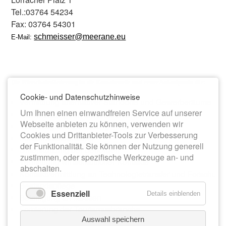
Tel.:03764 54234
Fax: 03764 54301
schmeisser@meerane.eu
E-Mail:
Die Wirtschaftsförderung ist die Kontaktstelle und erster Anlaufpunkt für:
Cookie- und Datenschutzhinweise
Vermittlung alternativer Standorte und Gewerberäume
Um Ihnen einen einwandfreien Service auf unserer
Nachnutzung von Industriebrachen
Webseite anbieten zu können, verwenden wir
Existenzgründerberatung
Cookies und Drittanbieter-Tools zur Verbesserung
Fördermittelberatung
der Funktionalität. Sie können der Nutzung generell
Unterstützung bei Behörden
zustimmen, oder spezifische Werkzeuge an- und
Vermittlung wirtschaftlicher Kontakte
abschalten.
Kontaktvermittlung an Technologietransfer und Forschun
Bestandspflege
Essenziell
Details einblenden
Beteiligung an Messen
Forcierung der Tourismusbranche
Auswahl speichern