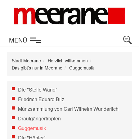
en
MENÜ
Stadt Meerane
Herzlich willkommen
Das gibt's nur in Meerane
Guggemusik
Navigation
Die "Steile Wand"
überspringen
Friedrich Eduard Bilz
Münzsammlung von Carl Wilhelm Wunderlich
Draufgängertropfen
Guggemusik
Die "Höhler"