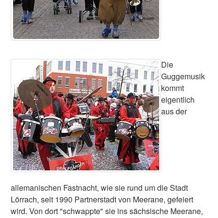
Die
Guggemusik
kommt
eigentlich
aus der
allemanischen Fastnacht, wie sie rund um die Stadt
Lörrach, seit 1990 Partnerstadt von Meerane, gefeiert
wird. Von dort "schwappte" sie ins sächsische Meerane,