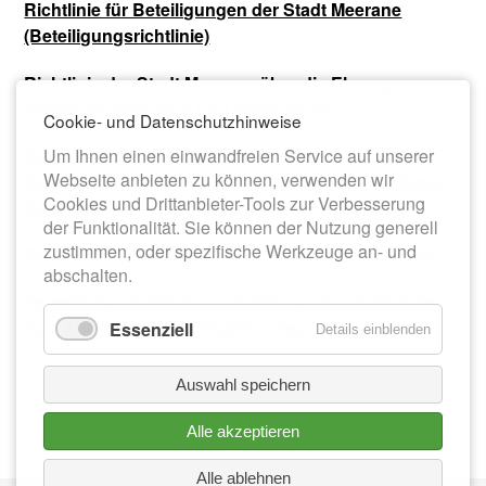
Richtlinie für Beteiligungen der Stadt Meerane
(Beteiligungsrichtlinie)
Richtlinie der Stadt Meerane über die Ehrung
verdienter Personen und Institutionen
Cookie- und Datenschutzhinweise
Richtlinie über die Gewährung eines
Um Ihnen einen einwandfreien Service auf unserer
Webseite anbieten zu können, verwenden wir
Willkommenspaketes für Neugeborene in der Stadt
Cookies und Drittanbieter-Tools zur Verbesserung
Meerane
der Funktionalität. Sie können der Nutzung generell
zustimmen, oder spezifische Werkzeuge an- und
Richtlinie zur Vereinsförderung der Stadt Meerane
abschalten.
Verwaltungsrichtlinie zur Erteilung einer Erlaubnis
zum Abrennen eines Traditionsfeuers
Essenziell
Details einblenden
Auswahl speichern
Alle akzeptieren
Alle ablehnen