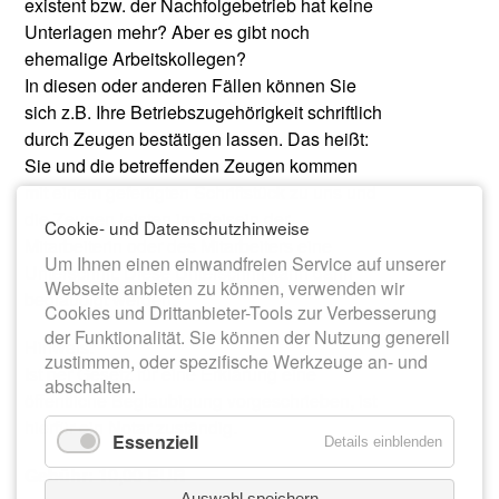
existent bzw. der Nachfolgebetrieb hat keine
Unterlagen mehr? Aber es gibt noch
ehemalige Arbeitskollegen?
In diesen oder anderen Fällen können Sie
sich z.B. Ihre Betriebszugehörigkeit schriftlich
durch Zeugen bestätigen lassen. Das heißt:
Sie und die betreffenden Zeugen kommen
mit einem gefertigten Schriftstück zu uns und
die Zeugen leisten im Beisein der
Cookie- und Datenschutzhinweise
Mitarbeiterin oder des Mitarbeiters eine
Um Ihnen einen einwandfreien Service auf unserer
Unterschrift. Diese Unterschrift kann dann
Webseite anbieten zu können, verwenden wir
beglaubigt werden.
Cookies und Drittanbieter-Tools zur Verbesserung
der Funktionalität. Sie können der Nutzung generell
Hinweis:
zustimmen, oder spezifische Werkzeuge an- und
Ist per Gesetz für eine Erklärung eine
abschalten.
öffentliche Beglaubigung vorgeschrieben, ist
hierfür ein Notar zuständig.
Essenziell
Details einblenden
Gebühr: 10,00 EUR
Auswahl speichern