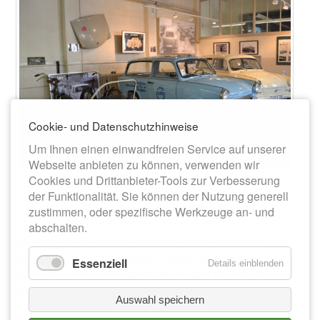
Cookie- und Datenschutzhinweise
Um Ihnen einen einwandfreien Service auf unserer
Webseite anbieten zu können, verwenden wir
Cookies und Drittanbieter-Tools zur Verbesserung
der Funktionalität. Sie können der Nutzung generell
Altes Rathaus, Ausstellung zur Stadtgeschichte im
zustimmen, oder spezifische Werkzeuge an- und
Museum, Zeppelin LZ 129 „Hindenburg“ 1936 über
abschalten.
Meerane,
Weberbrunnen, Wunderlich-Pavillon im
Skulpturenpark, Wunderlich-Ehrung im Stadtpark,
Essenziell
Details einblenden
Techniksammlung in der Neobarocken Post (von oben
links nach rechts unten).
Auswahl speichern