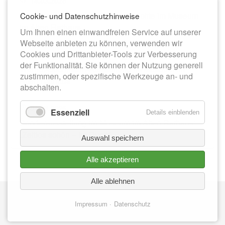
14.03.2026
Dauerausstellung zur Stadtgeschichte im Museum
Cookie- und Datenschutzhinweise
im Alten Rathaus
Um Ihnen einen einwandfreien Service auf unserer
Webseite anbieten zu können, verwenden wir
Cookies und Drittanbieter-Tools zur Verbesserung
13.06.2026
der Funktionalität. Sie können der Nutzung generell
Werner-Bochmann-Ausstellung im Museum im
zustimmen, oder spezifische Werkzeuge an- und
Alten Rathaus
abschalten.
01.08.2026
Essenziell
Details einblenden
Sonderausstellung im Museum im Alten Rathaus:
„Zeitlos schön – Im Duett“
Auswahl speichern
Alle akzeptieren
Alle ablehnen
Nav
IMPRESSUM
üb
Impressum
Datenschutz
DATENSCHUTZ