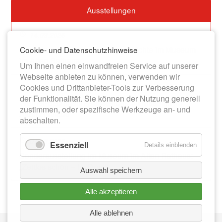
Ausstellungen
14.03.2026
Dauerausstellung zur Stadtgeschichte im Museum
Cookie- und Datenschutzhinweise
im Alten Rathaus
Um Ihnen einen einwandfreien Service auf unserer
Webseite anbieten zu können, verwenden wir
Cookies und Drittanbieter-Tools zur Verbesserung
13.06.2026
der Funktionalität. Sie können der Nutzung generell
Werner-Bochmann-Ausstellung im Museum im
zustimmen, oder spezifische Werkzeuge an- und
Alten Rathaus
abschalten.
01.08.2026
Essenziell
Details einblenden
Sonderausstellung im Museum im Alten Rathaus:
„Zeitlos schön – Im Duett“
Auswahl speichern
Alle akzeptieren
Alle ablehnen
Nav