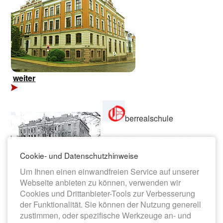
weiter
berrealschule
Doch reisen wir jetzt noch
nicht ab!
Cookie- und Datenschutzhinweise
Der Heimatstimmen
Um Ihnen einen einwandfreien Service auf unserer
Wanderstab
Webseite anbieten zu können, verwenden wir
Vorerst zur Schule dich
Cookies und Drittanbieter-Tools zur Verbesserung
geleitet,
der Funktionalität. Sie können der Nutzung generell
Die Kunst und Wissenschaft
zustimmen, oder spezifische Werkzeuge an- und