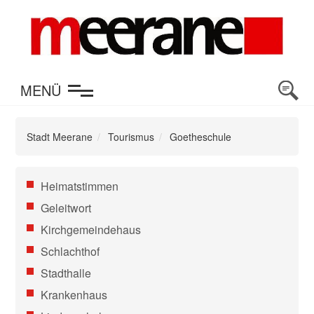
en
MENÜ
Stadt Meerane
Tourismus
Goetheschule
Navigation
Heimatstimmen
überspringen
Geleitwort
Kirchgemeindehaus
Schlachthof
Stadthalle
Krankenhaus