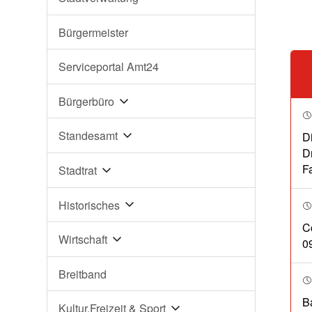
Bürgermeister
Serviceportal Amt24
Bürgerbüro
Standesamt
D
Dr
F
Stadtrat
Historisches
C
Wirtschaft
0
Breitband
B
Kultur,Freizeit & Sport