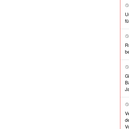
U
f
R
b
G
B
J
V
d
V