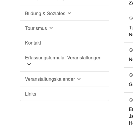
Zw
Bildung & Soziales
T
Tourismus
N
Kontakt
Erfassungsformular Veranstaltungen
N
Veranstaltungskalender
G
Links
E
J
H