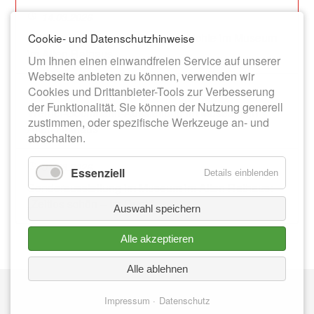
14.03.2026
Dauerausstellung zur Stadtgeschichte im Museum
Cookie- und Datenschutzhinweise
im Alten Rathaus
Um Ihnen einen einwandfreien Service auf unserer
Webseite anbieten zu können, verwenden wir
Cookies und Drittanbieter-Tools zur Verbesserung
13.06.2026
der Funktionalität. Sie können der Nutzung generell
Werner-Bochmann-Ausstellung im Museum im
zustimmen, oder spezifische Werkzeuge an- und
Alten Rathaus
abschalten.
01.08.2026
Essenziell
Details einblenden
Sonderausstellung im Museum im Alten Rathaus:
„Zeitlos schön – Im Duett“
Auswahl speichern
Alle akzeptieren
Alle ablehnen
Nav
IMPRESSUM
üb
Impressum
Datenschutz