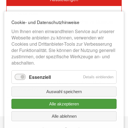
14.03.2026
Dauerausstellung zur Stadtgeschichte im Museum
Cookie- und Datenschutzhinweise
im Alten Rathaus
Um Ihnen einen einwandfreien Service auf unserer
Webseite anbieten zu können, verwenden wir
Cookies und Drittanbieter-Tools zur Verbesserung
13.06.2026
der Funktionalität. Sie können der Nutzung generell
Werner-Bochmann-Ausstellung im Museum im
zustimmen, oder spezifische Werkzeuge an- und
Alten Rathaus
abschalten.
01.08.2026
Essenziell
Details einblenden
Sonderausstellung im Museum im Alten Rathaus:
„Zeitlos schön – Im Duett“
Auswahl speichern
Alle akzeptieren
Alle ablehnen
Nav
IMPRESSUM
üb