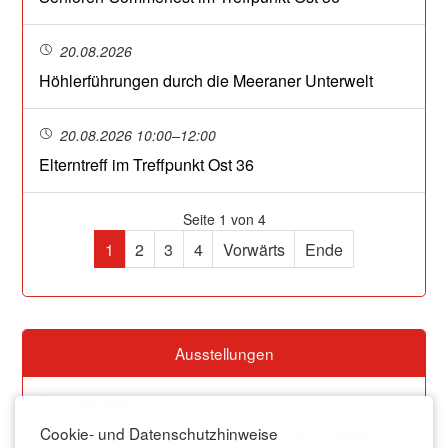
20.08.2026
Höhlerführungen durch die Meeraner Unterwelt
20.08.2026 10:00–12:00
Elterntreff im Treffpunkt Ost 36
Seite 1 von 4
1
2
3
4
Vorwärts
Ende
Ausstellungen
14.03.2026
Dauerausstellung zur Stadtgeschichte im Museum
Cookie- und Datenschutzhinweise