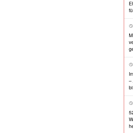
E
fü
M
v
g
I
–
b
5
W
he