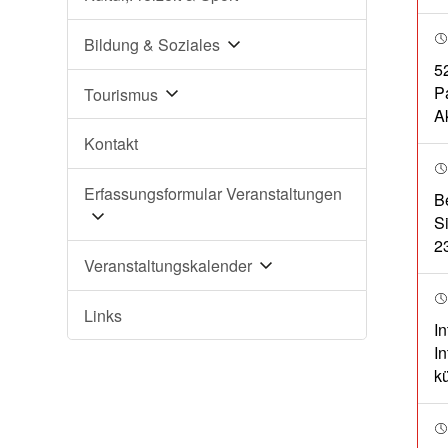
Bildung & Soziales
5
P
Tourismus
A
Kontakt
Erfassungsformular Veranstaltungen
B
S
2
Veranstaltungskalender
Links
I
I
kü