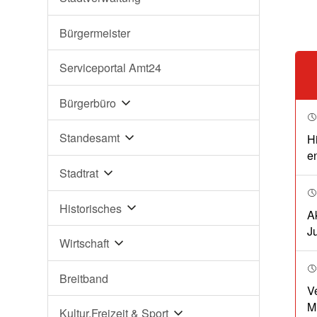
Bürgermeister
Serviceportal Amt24
Bürgerbüro
Standesamt
H
en
Stadtrat
Historisches
A
J
Wirtschaft
Breitband
V
M
Kultur,Freizeit & Sport