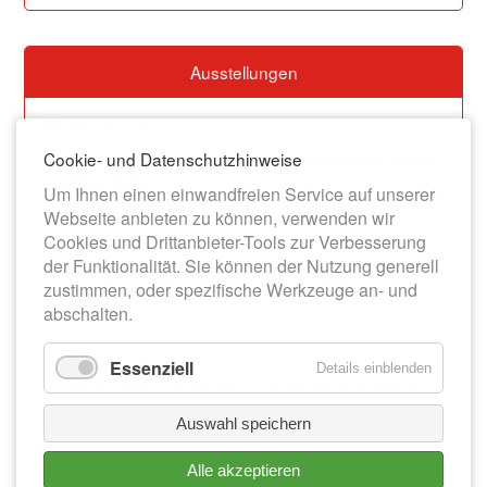
Ausstellungen
14.03.2026
Dauerausstellung zur Stadtgeschichte im Museum
Cookie- und Datenschutzhinweise
im Alten Rathaus
Um Ihnen einen einwandfreien Service auf unserer
Webseite anbieten zu können, verwenden wir
Cookies und Drittanbieter-Tools zur Verbesserung
13.06.2026
der Funktionalität. Sie können der Nutzung generell
Werner-Bochmann-Ausstellung im Museum im
zustimmen, oder spezifische Werkzeuge an- und
Alten Rathaus
abschalten.
01.08.2026
Essenziell
Details einblenden
Sonderausstellung im Museum im Alten Rathaus:
„Zeitlos schön – Im Duett“
Auswahl speichern
Alle akzeptieren