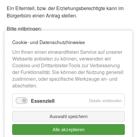
Ein Elternteil, bzw. der Erziehungsberechtigte kann im
Bürgerbüro einen Antrag stellen.
Bitte mitbringen:
Personalausweis bzw. Reisepass
Cookie- und Datenschutzhinweise
Nachweis der Kindergeldberechtigung für Kinder ab 18
Jahren
Um Ihnen einen einwandfreien Service auf unserer
Webseite anbieten zu können, verwenden wir
Bitte beachten: Der Familienpass muss jährlich neu
Cookies und Drittanbieter-Tools zur Verbesserung
beantragt werden.
der Funktionalität. Sie können der Nutzung generell
zustimmen, oder spezifische Werkzeuge an- und
Wichtiger Hinweis:
abschalten.
Bei Vorlage aller Unterlagen wird der Familienpass
sofort ausgestellt.
Essenziell
Details einblenden
Gebühr: kostenfrei
Auswahl speichern
Alle akzeptieren