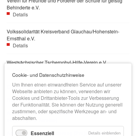
Verein für Freunde und Förderer der Schule für geistig
Behinderte e.V.
Details
Volkssolidarität Kreisverband Glauchau/Hohenstein-
Ernstthal e.V.
Details
Westsächsischer Tschernobyl-Hilfe-Verein e.V.
Details
Cookie- und Datenschutzhinweise
Um Ihnen einen einwandfreien Service auf unserer
Erfassungsformular Vereine
Webseite anbieten zu können, verwenden wir
Cookies und Drittanbieter-Tools zur Verbesserung
Richtlinie zur Vereinsförderung der Stadt Meerane
der Funktionalität. Sie können der Nutzung generell
zustimmen, oder spezifische Werkzeuge an- und
Antrag zur Vereinsförderung (Förderung für
abschalten.
eingetragene Vereine)
Antrag zur Vereinsförderung (Projektförderung)
Essenziell
Details einblenden