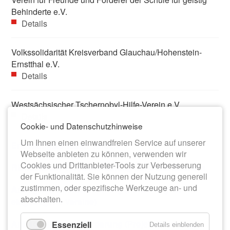
Behinderte e.V.
Details
Volkssolidarität Kreisverband Glauchau/Hohenstein-
Ernstthal e.V.
Details
Westsächsischer Tschernobyl-Hilfe-Verein e.V.
Details
Cookie- und Datenschutzhinweise
Um Ihnen einen einwandfreien Service auf unserer
Erfassungsformular Vereine
Webseite anbieten zu können, verwenden wir
Cookies und Drittanbieter-Tools zur Verbesserung
Richtlinie zur Vereinsförderung der Stadt Meerane
der Funktionalität. Sie können der Nutzung generell
zustimmen, oder spezifische Werkzeuge an- und
Antrag zur Vereinsförderung (Förderung für
abschalten.
eingetragene Vereine)
Antrag zur Vereinsförderung (Projektförderung)
Essenziell
Details einblenden