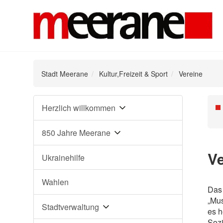
Stadt Meerane
Kultur,Freizeit & Sport
Vereine
Navigation
Herzlich willkommen
Na
überspringen
üb
850 Jahre Meerane
Ve
Ukrainehilfe
Wahlen
Das 
„Mus
Stadtverwaltung
es h
Sozi