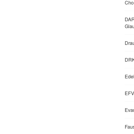
Cho
DAR
Gla
Dra
DRK
Edel
EFV 
Evan
Faus