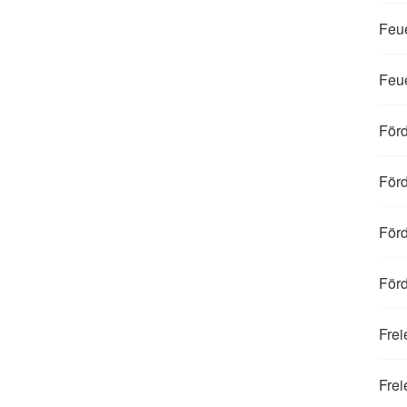
Feue
Feue
För
Förd
Förd
Förd
Frei
Fre