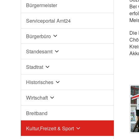
Bürgermeister
Bei 
erfo
Meis
Serviceportal Amt24
Die 
Bürgerbüro
Chör
Krei
Standesamt
Akko
Stadtrat
Historisches
Wirtschaft
Breitband
Kultur,Freizeit & Sport