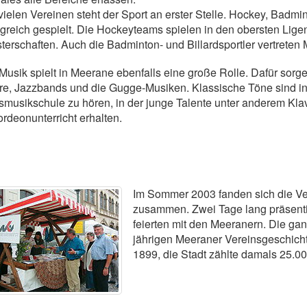
vielen Vereinen steht der Sport an erster Stelle. Hockey, Badm
lgreich gespielt. Die Hockeyteams spielen in den obersten Lige
terschaften. Auch die Badminton- und Billardsportler vertrete
Musik spielt in Meerane ebenfalls eine große Rolle. Dafür sor
e, Jazzbands und die Gugge-Musiken. Klassische Töne sind in
smusikschule zu hören, in der junge Talente unter anderem Klav
rdeonunterricht erhalten.
Im Sommer 2003 fanden sich die Ver
zusammen. Zwei Tage lang präsentier
feierten mit den Meeranern. Die gan
jährigen Meeraner Vereinsgeschichte
1899, die Stadt zählte damals 25.0