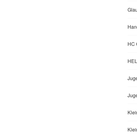
Glau
Han
HC 
HELP
Juge
Jug
Klei
Klei