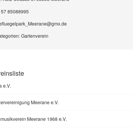
157 85088995
efluegelpark_Meerane@gmx.de
ategorien: Gartenverein
einsliste
a e.V.
ervereinigung Meerane e.V.
smusikverein Meerane 1968 e.V.