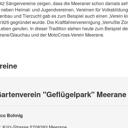
42 Sängervereine zeigen, dass die Meeraner schon damals seh
neben Heimat- und Jugendvereinen, Vereinen für Volksbildung
enbau und Tierzucht gab es zum Beispiel auch einen „Verein ki
1925 gegründet wurde. Die Kraftfahrervereinigung „Verrußte Z
Leben gerufen. In dieser Tradition stehen heute zum Beispiel de
rane/Glauchau und der MotoCross-Verein Meerane.
reine
artenverein "Geflügelpark" Meerane 
ico Bohnig
. Külz-Strasse 57
08393
Meerane