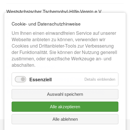
Westsächsischer Tschernobyl-Hilfe-Verein e.V.
Details
Cookie- und Datenschutzhinweise
Um Ihnen einen einwandfreien Service auf unserer
Erfassungsformular Vereine
Webseite anbieten zu können, verwenden wir
Cookies und Drittanbieter-Tools zur Verbesserung
Richtlinie zur Vereinsförderung der Stadt Meerane
der Funktionalität. Sie können der Nutzung generell
zustimmen, oder spezifische Werkzeuge an- und
Antrag zur Vereinsförderung (Förderung für
abschalten.
eingetragene Vereine)
Antrag zur Vereinsförderung (Projektförderung)
Essenziell
Details einblenden
Verwendungsnachweis zur Projektförderung
Auswahl speichern
Alle akzeptieren
Alle ablehnen
Nav
IMPRESSUM
üb