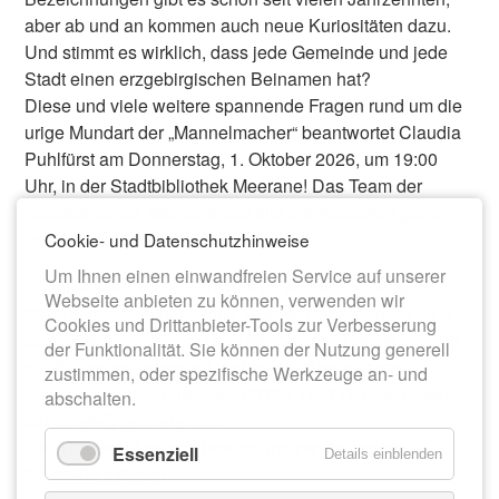
aber ab und an kommen auch neue Kuriositäten dazu.
Und stimmt es wirklich, dass jede Gemeinde und jede
Stadt einen erzgebirgischen Beinamen hat?
Diese und viele weitere spannende Fragen rund um die
urige Mundart der „Mannelmacher“ beantwortet Claudia
Puhlfürst am Donnerstag, 1. Oktober 2026, um 19:00
Uhr, in der Stadtbibliothek Meerane! Das Team der
Stadtbibliothek Meerane lädt alle Interessierten ganz
herzlich zur Lesung ein.
Cookie- und Datenschutzhinweise
Um Ihnen einen einwandfreien Service auf unserer
Eintrittskarten zu 10 Euro gibt es ab dem 01. August
Webseite anbieten zu können, verwenden wir
2026 in der Stadtbibliothek, August-Bebel-Straße 49, zu
Cookies und Drittanbieter-Tools zur Verbesserung
deren Öffnungszeiten. Gern können die Tickets auch in
der Funktionalität. Sie können der Nutzung generell
der Bibliothek reserviert und an der Abendkasse
zustimmen, oder spezifische Werkzeuge an- und
abgeholt werden unter Tel.: 03764 185715 oder E-Mail
abschalten.
bibliothek@meerane.eu.
Der Ticketkauf ist jetzt bereits unter
www.monkey-
Essenziell
Details einblenden
tickets.de
möglich