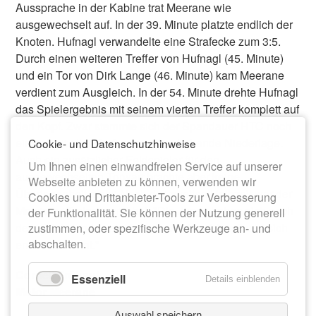
Aussprache in der Kabine trat Meerane wie
ausgewechselt auf. In der 39. Minute platzte endlich der
Knoten. Hufnagl verwandelte eine Strafecke zum 3:5.
Durch einen weiteren Treffer von Hufnagl (45. Minute)
und ein Tor von Dirk Lange (46. Minute) kam Meerane
verdient zum Ausgleich. In der 54. Minute drehte Hufnagl
das Spielergebnis mit seinem vierten Treffer komplett auf
den Kopf. Zwar stemmte sich der Spandauer HTC noch
einmal mit aller Kraft gegen die drohende Niederlage.
Cookie- und Datenschutzhinweise
Auch ein zusätzlicher Feldspieler für den
Um Ihnen einen einwandfreien Service auf unserer
ausgewechselten Torwart brachte aber keine
Webseite anbieten zu können, verwenden wir
Überlegenheit mehr. Nach der zweiten Halbzeit war der
Cookies und Drittanbieter-Tools zur Verbesserung
Meeraner Trainer versöhnt: "Die Jungs haben sich nach
der Funktionalität. Sie können der Nutzung generell
dem Rückstand noch einmal zurück gekämpft und sich
zustimmen, oder spezifische Werkzeuge an- und
abschalten.
endlich belohnt."
Cornell Frühauf
Essenziell
Details einblenden
Motor Meerane
Auswahl speichern