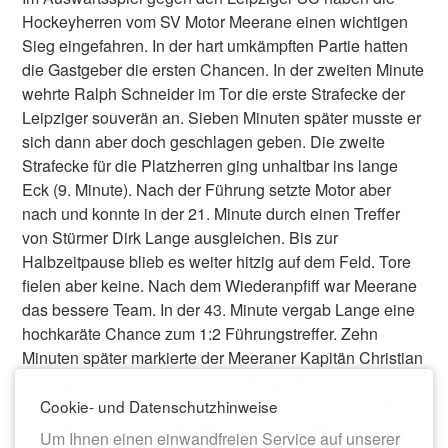
Hockeyherren vom SV Motor Meerane einen wichtigen
Sieg eingefahren. In der hart umkämpften Partie hatten
die Gastgeber die ersten Chancen. In der zweiten Minute
wehrte Ralph Schneider im Tor die erste Strafecke der
Leipziger souverän an. Sieben Minuten später musste er
sich dann aber doch geschlagen geben. Die zweite
Strafecke für die Platzherren ging unhaltbar ins lange
Eck (9. Minute). Nach der Führung setzte Motor aber
nach und konnte in der 21. Minute durch einen Treffer
von Stürmer Dirk Lange ausgleichen. Bis zur
Halbzeitpause blieb es weiter hitzig auf dem Feld. Tore
fielen aber keine. Nach dem Wiederanpfiff war Meerane
das bessere Team. In der 43. Minute vergab Lange eine
hochkaräte Chance zum 1:2 Führungstreffer. Zehn
Minuten später markierte der Meeraner Kapitän Christian
Hufnagl den schwer verdienten Siegtreffer zum 1:2 nach
einer Strafecke (53. Minute). An dem knappen Ergebnis
Cookie- und Datenschutzhinweise
änderte sich bis zum Abpfiff nichts mehr. Mit dem Sieg
Um Ihnen einen einwandfreien Service auf unserer