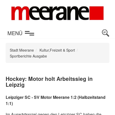
en
MENÜ
Stadt Meerane
Kultur,Freizeit & Sport
Sportberichte Ausgabe
Hockey: Motor holt Arbeitssieg in
Leipzig
Leipziger SC - SV Motor Meerane 1:2 (Halbzeitstand
1:1)
Im Auswärtsspiel gegen den Leipziger SC haben die