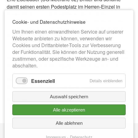
damit seinen ersten Podestplatz im Herren-Einzel in
dieser Saison auf Landesebene. Der Dritte der
Landesrangliste besiegte in den ersten beiden Runden
Cookie- und Datenschutzhinweise
Tillmann Remiger (BV Zwenkau 64) und Purushothem
Um Ihnen einen einwandfreien Service auf unserer
Polyreddy (TSV Blau-Weiß Röhrsdorf), verlor im
Webseite anbieten zu können, verwenden wir
Halbfinale gegen den Ranglistenersten Michael Prinz
Cookies und Drittanbieter-Tools zur Verbesserung
(TSV Dresden) und setzte sich auf der Verliererseite des
der Funktionalität. Sie können der Nutzung generell
Doppel-ko-Systems im Spiel um Platz drei gegen Florian
zustimmen, oder spezifische Werkzeuge an- und
abschalten.
Reyscher (HSG DHfK Leipzig) in drei Sätzen durch.
Walter Kapferer
Essenziell
Details einblenden
SG Meerane 02, Abteilung Badminton
Auswahl speichern
Zurück
Alle akzeptieren
Alle ablehnen
Nav
IMPRESSUM
üb
Impressum
Datenschutz