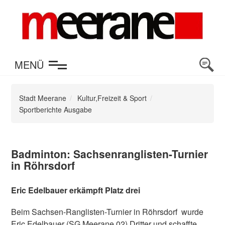
en
MENÜ
Stadt Meerane
Kultur,Freizeit & Sport
Sportberichte Ausgabe
Badminton: Sachsenranglisten-Turnier
in Röhrsdorf
Eric Edelbauer erkämpft Platz drei
Beim Sachsen-Ranglisten-Turnier in Röhrsdorf wurde
Eric Edelbauer (SG Meerane 02) Dritter und schaffte