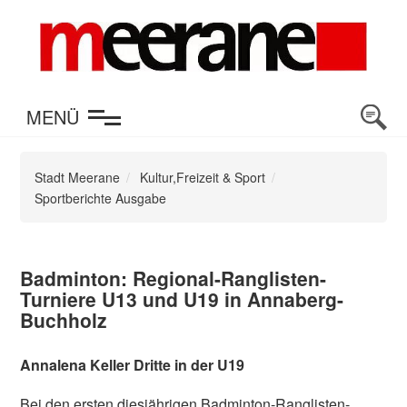
en
MENÜ
Stadt Meerane
Kultur,Freizeit & Sport
Sportberichte Ausgabe
Badminton: Regional-Ranglisten-
Turniere U13 und U19 in Annaberg-
Buchholz
Annalena Keller Dritte in der U19
Bei den ersten diesjährigen Badminton-Ranglisten-