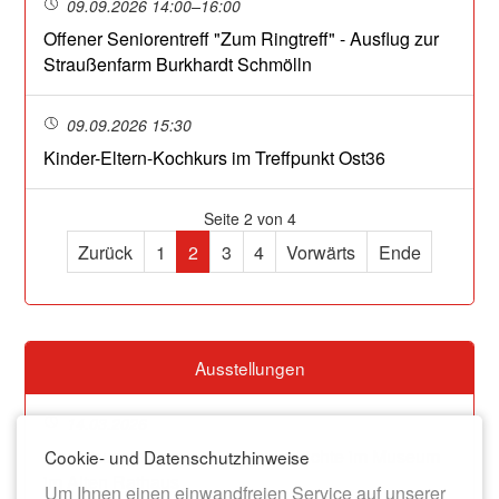
09.09.2026 14:00–16:00
Offener Seniorentreff "Zum Ringtreff" - Ausflug zur
Straußenfarm Burkhardt Schmölln
09.09.2026 15:30
Kinder-Eltern-Kochkurs im Treffpunkt Ost36
Seite 2 von 4
Zurück
1
2
3
4
Vorwärts
Ende
Ausstellungen
14.03.2026
Dauerausstellung zur Stadtgeschichte im Museum
Cookie- und Datenschutzhinweise
im Alten Rathaus
Um Ihnen einen einwandfreien Service auf unserer