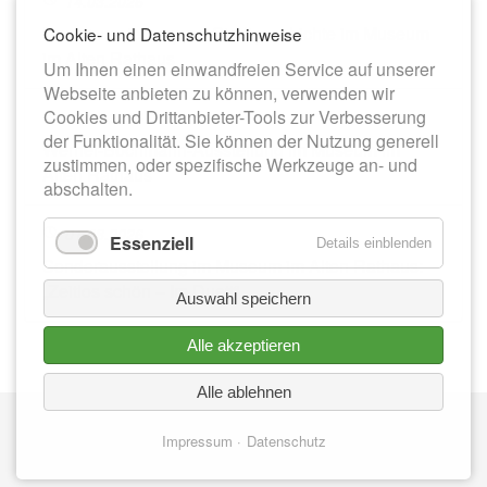
14.03.2026
Dauerausstellung zur Stadtgeschichte im Museum
Cookie- und Datenschutzhinweise
im Alten Rathaus
Um Ihnen einen einwandfreien Service auf unserer
Webseite anbieten zu können, verwenden wir
Cookies und Drittanbieter-Tools zur Verbesserung
13.06.2026
der Funktionalität. Sie können der Nutzung generell
Werner-Bochmann-Ausstellung im Museum im
zustimmen, oder spezifische Werkzeuge an- und
Alten Rathaus
abschalten.
01.08.2026
Essenziell
Details einblenden
Sonderausstellung im Museum im Alten Rathaus:
„Zeitlos schön – Im Duett“
Auswahl speichern
Alle akzeptieren
Alle ablehnen
Nav
IMPRESSUM
üb
Impressum
Datenschutz
DATENSCHUTZ