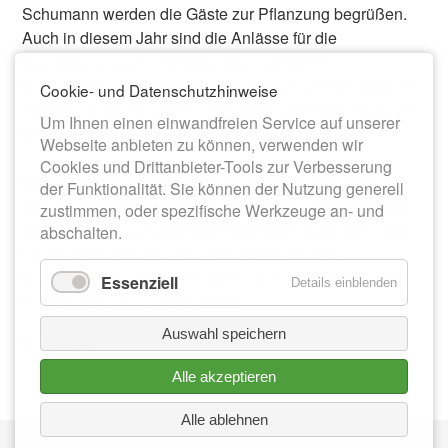
Schumann werden die Gäste zur Pflanzung begrüßen.
Auch in diesem Jahr sind die Anlässe für die
Baumpflanzungen vielfältig: Dazu gehören
Eheschließung, Jubiläumsgeburtstag und Ehejubiläum,
Cookie- und Datenschutzhinweise
die Geburt von Kindern und Enkelkindern oder auch die
Um Ihnen einen einwandfreien Service auf unserer
Erinnerung an einen lieben Menschen.
Webseite anbieten zu können, verwenden wir
Cookies und Drittanbieter-Tools zur Verbesserung
Mit den 34 neuen Bäumchen wachsen an den drei
der Funktionalität. Sie können der Nutzung generell
Standorten „Meeraner Hochzeitswald“, „Hochzeitswald
zustimmen, oder spezifische Werkzeuge an- und
am Westweg“ und „Meeraner Meerchenwald“ seit 1994
abschalten.
insgesamt 1.201 Bäume – Baumspenden von
Bürgerinnen und Bürgern, Vereinen und Unternehmen
Essenziell
Details einblenden
für mehr Grün in unserer Stadt!
Auswahl speichern
Zurück
Alle akzeptieren
Alle ablehnen
Nav