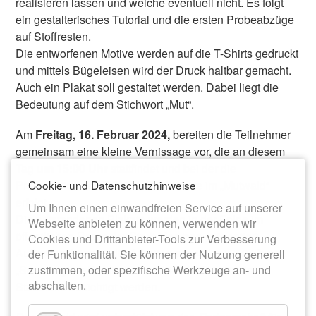
realisieren lassen und welche eventuell nicht. Es folgt
ein gestalterisches Tutorial und die ersten Probeabzüge
auf Stoffresten.
Die entworfenen Motive werden auf die T-Shirts gedruckt
und mittels Bügeleisen wird der Druck haltbar gemacht.
Auch ein Plakat soll gestaltet werden. Dabei liegt die
Bedeutung auf dem Stichwort „Mut“.
Am
Freitag, 16. Februar 2024,
bereiten die Teilnehmer
gemeinsam eine kleine Vernissage vor, die an diesem
Tag
um 15:00 Uhr
stattfindet und bei der die
Cookie- und Datenschutzhinweise
Präsentation der T-Shirts und Plakate im „Mutwald“
erfolgt.
Um Ihnen einen einwandfreien Service auf unserer
Die entstandenen Plakate werden in der Folge im
Webseite anbieten zu können, verwenden wir
öffentlichen Raum der Stadt Meerane präsentiert.
Cookies und Drittanbieter-Tools zur Verbesserung
Außerdem können die Arbeiten am 4. Juni 2024 beim
der Funktionalität. Sie können der Nutzung generell
„Sozialtag“ im Rahmen der 850-Jahr-Feier in der
zustimmen, oder spezifische Werkzeuge an- und
abschalten.
Stadthalle besichtigt werden.