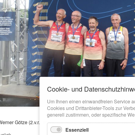
Cookie- und Datenschutzhinw
Um Ihnen einen einwandfreien Service a
Cookies und Drittanbieter-Tools zur Verb
generell zustimmen, oder spezifische We
Werner Götze (2.v.r.) wurde mit Team Deutschland Staffel-Weltmei
Essenziell
urück