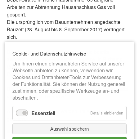
Arbeiten zur Abtrennung Hausanschluss Gas voll
gesperrt.
Die ursprünglich vom Bauunternehmen angedachte
Bauzeit (28. August bis 8. September 2017) verringert
sich.
Die Umleitung stadteinwärts erfolgt wie bereits
Cookie- und Datenschutzhinweise
ausgeschildert über Rosental - Augasse. In Richtung
Um Ihnen einen einwandfreien Service auf unserer
Glauchau erfolgt die Umleitung über Altmarkt -
Webseite anbieten zu können, verwenden wir
Poststraße - Achterbahn - An der Steilen Wand.
Cookies und Drittanbieter-Tools zur Verbesserung
der Funktionalität. Sie können der Nutzung generell
Die Zufahrt zum Parkplatz Simmel-Einkaufsmarkt bleibt
zustimmen, oder spezifische Werkzeuge an- und
uneingeschränkt befahrbar.
abschalten.
Alle Verkehrsteilnehmer werden um Aufmerksamkeit
Essenziell
Details einblenden
gebeten.
Auswahl speichern
Zurück