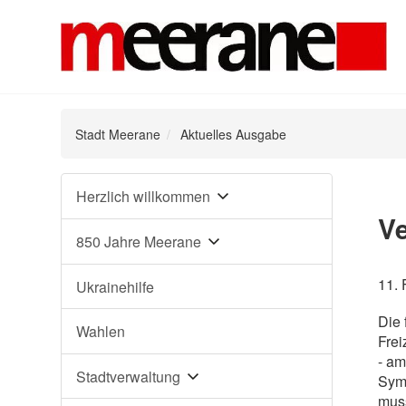
Stadt Meerane
Aktuelles Ausgabe
Navigation
Herzlich willkommen
überspringen
V
850 Jahre Meerane
11. 
Ukrainehilfe
Die 
Wahlen
Frei
- am
Stadtverwaltung
Symb
muss