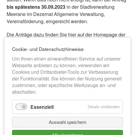
bis spätestens 30.09.2023
in der Stadtverwaltung
Meerane im Dezernat Allgemeine Verwaltung,
Vereinsförderung, eingereicht werden.
Die Anträge dazu finden Sie hier auf der Homepage der
Stadt Meerane unter
Kultur/Freizeit/Sport – Punkt
Vereine
oder im
Formularservice
. Bitte denken Sie auch
Cookie- und Datenschutzhinweise
daran, dem Antrag die entsprechenden Nachweise bzw.
Um Ihnen einen einwandfreien Service auf unserer
Kostenpläne beizulegen.
Webseite anbieten zu können, verwenden wir
Cookies und Drittanbieter-Tools zur Verbesserung
Gefördert werden insbesondere der Kinder- und
der Funktionalität. Sie können der Nutzung generell
Jugendsport sowie Maßnahmen, Aktivitäten, Dienste,
zustimmen, oder spezifische Werkzeuge an- und
Veranstaltungen von Vereinen, Einrichtungen,
abschalten.
Verbänden etc., soweit diese im Stadtgebiet erfolgen
oder im Wesentlichen Einwohnern der Stadt Meerane
Essenziell
Details einblenden
zugutekommen.
Auswahl speichern
Zurück