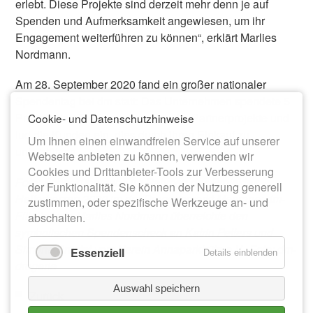
erlebt. Diese Projekte sind derzeit mehr denn je auf
Spenden und Aufmerksamkeit angewiesen, um ihr
Engagement weiterführen zu können“, erklärt Marlies
Nordmann.
Am 28. September 2020 fand ein großer nationaler
Spendentag bei dm statt: Das Unternehmen spendete 5
Prozent des Tagesumsatzes an die Partnerprojekte und
Cookie- und Datenschutzhinweise
lud die Kunden ein, dies durch ihren Einkauf zu
Um Ihnen einen einwandfreien Service auf unserer
unterstützen.
Webseite anbieten zu können, verwenden wir
Cookies und Drittanbieter-Tools zur Verbesserung
Foto: Scheckübergabe im Rahmen des Projektes
der Funktionalität. Sie können der Nutzung generell
Helferherzen 2020 im dm Drogeriemarkt Meerane: dm-
zustimmen, oder spezifische Werkzeuge an- und
Filialleiterin Marlies Nordmann überreichte den
abschalten.
symbolischen Spendenscheck an Katrin Petters und
Simone Prüstel vom Verein Annaparkhüte e.V.. Foto: dm-
Essenziell
Details einblenden
drogerie
Auswahl speichern
Zurück