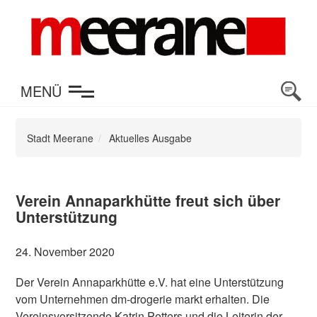
en
MENÜ
Stadt Meerane
Aktuelles Ausgabe
Verein Annaparkhütte freut sich über
Unterstützung
24. November 2020
Der Verein Annaparkhütte e.V. hat eine Unterstützung
vom Unternehmen dm-drogerie markt erhalten. Die
Vereinsvorsitzende Katrin Petters und die Leiterin der