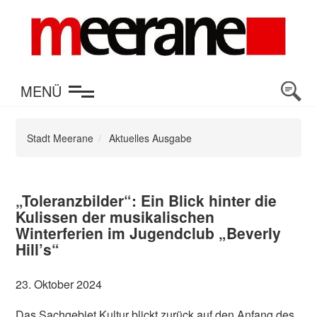
en
MENÜ
Stadt Meerane
Aktuelles Ausgabe
„Toleranzbilder“: Ein Blick hinter die
Kulissen der musikalischen
Winterferien im Jugendclub „Beverly
Hill’s“
23. Oktober 2024
Das Sachgebiet Kultur blickt zurück auf den Anfang des