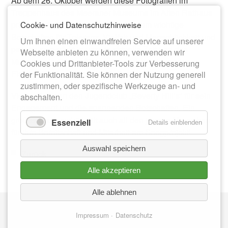
Ab dem 26. Oktober werden diese Fotografien im
Treppenhaus des Meeraner Museums im Alten Rathaus
präsentiert. „Die Bilder sind ergänzt um wichtige
Cookie- und Datenschutzhinweise
Botschaften für Toleranz, Vielfalt und Menschlichkeit und
Um Ihnen einen einwandfreien Service auf unserer
passen so perfekt in unsere aktuelle Zeit und das
Webseite anbieten zu können, verwenden wir
Museum als Ort der Bildung“, berichtet Alexander
Cookies und Drittanbieter-Tools zur Verbesserung
Fischer, Sachgebietsleiter Kultur.
der Funktionalität. Sie können der Nutzung generell
zustimmen, oder spezifische Werkzeuge an- und
Vielen Dank an den Jugendclub „Beverly Hill’s“ für sein
abschalten.
Engagement und die spannenden Botschaften. Ein
großes Dankeschön gilt auch all den jungen Menschen
Essenziell
Details einblenden
für ihre Bereitschaft und Mitarbeit am Songprojekt!
Auswahl speichern
Zurück
Alle akzeptieren
Alle ablehnen
Nav
IMPRESSUM
üb
Impressum
Datenschutz
DATENSCHUTZ