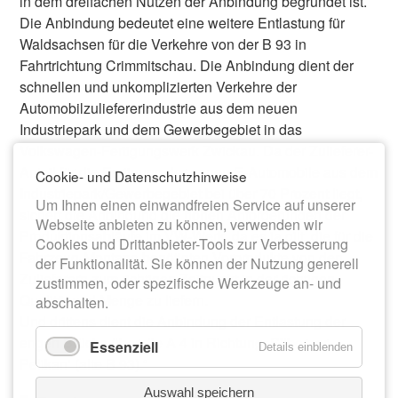
in dem dreifachen Nutzen der Anbindung begründet ist.
Die Anbindung bedeutet eine weitere Entlastung für
Waldsachsen für die Verkehre von der B 93 in
Fahrtrichtung Crimmitschau. Die Anbindung dient der
schnellen und unkomplizierten Verkehre der
Automobilzuliefererindustrie aus dem neuen
Industriepark und dem Gewerbegebiet in das
Volkswagen-Fertigungswerk Zwickau. Da der Zulieferer-
Anteil für die Fertigung der neuen E-Automobile aus dem
Cookie- und Datenschutzhinweise
Industriepark/Gewerbegebiet bei über 70 Prozent liegt,
Um Ihnen einen einwandfreien Service auf unserer
sichert die Anbindung die hohen Anforderungen der
Webseite anbieten zu können, verwenden wir
Produktionsabläufe im VW-Werk, da es ja gilt, die für die
Cookies und Drittanbieter-Tools zur Verbesserung
Fahrzeug-Montage benötigten Vorprodukte von den
der Funktionalität. Sie können der Nutzung generell
Zulieferern zum richtigen Zeitpunkt in der richtigen
zustimmen, oder spezifische Werkzeuge an- und
Qualität und Menge zu liefern.
abschalten.
Und drittens dient die Anbindung der Entlastung der
engen Brücke über die A 4 in Richtung ‚Silberner
Essenziell
Details einblenden
Pelikan‘ (alte B 93).“
Auswahl speichern