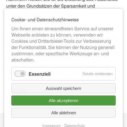
unter den Grundsätzen der Sparsamkeit und
Wirtschaftlichkeit, wie er betonte.
Cookie- und Datenschutzhinweise
Den Tagesordnungspunkt
Bekanntgaben und
Um Ihnen einen einwandfreien Service auf unserer
Anfragen
nutzte der Bürgermeister, um Stadtrat Udo
Webseite anbieten zu können, verwenden wir
Friedrich zu seiner Auszeichnung mit dem Sächsischen
Cookies und Drittanbieter-Tools zur Verbesserung
Integrationspreis zu gratulieren, mit dem dieser am 29.
der Funktionalität. Sie können der Nutzung generell
November 2019 in Dresden geehrt worden war. "Unsere
zustimmen, oder spezifische Werkzeuge an- und
Gesellschaft ist auf aktive und mündige Bürger
abschalten.
angewiesen, auf Bürger, die Werte wie Vielfalt und
Toleranz tragen. Ich freue mich, dass Ihr hohes
Essenziell
Details einblenden
Engagement in dieser Weise gewürdigt wurde", sagte er.
Auswahl speichern
Zurück
Alle akzeptieren
Alle ablehnen
Nav
IMPRESSUM
üb
Impressum
Datenschutz