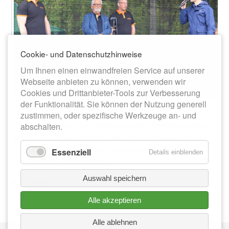
Cookie- und Datenschutzhinweise
Um Ihnen einen einwandfreien Service auf unserer
Webseite anbieten zu können, verwenden wir
Cookies und Drittanbieter-Tools zur Verbesserung
der Funktionalität. Sie können der Nutzung generell
zustimmen, oder spezifische Werkzeuge an- und
Die Organisatoren und Bürgermeister Jörg Schmeißer
abschalten.
hießen die Besucherinnen und Besucher willkommen
und wünschten allen einen erlebnisreichen und
Essenziell
Details einblenden
unterhaltsamen Nachmittag.
Auswahl speichern
Zurück
Alle akzeptieren
Alle ablehnen
Nav