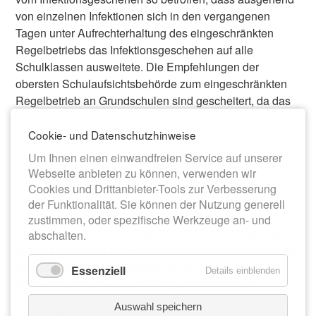
von einzelnen Infektionen sich in den vergangenen
Tagen unter Aufrechterhaltung des eingeschränkten
Regelbetriebs das Infektionsgeschehen auf alle
Schulklassen ausweitete. Die Empfehlungen der
obersten Schulaufsichtsbehörde zum eingeschränkten
Regelbetrieb an Grundschulen sind gescheitert, da das
Infektionsgeschehen ein Maß erreicht hat, dass der
Schulbetrieb nicht mehr durchgeführt werden kann.
Cookie- und Datenschutzhinweise
Um Ihnen einen einwandfreien Service auf unserer
In Folge schließt der Schulträger Stadt Meerane, der
Webseite anbieten zu können, verwenden wir
nach § 23 Absatz 2 Schulgesetz für das Gebäude der
Cookies und Drittanbieter-Tools zur Verbesserung
Lindenschule Grundschule verantwortlich ist, mit
der Funktionalität. Sie können der Nutzung generell
sofortiger Wirkung das Schulgebäude bis auf weiteres.
zustimmen, oder spezifische Werkzeuge an- und
Die Gefährdung für die Gesundheit aller Schulbeteiligten
abschalten.
wird als sehr hoch eingeschätzt, so dass in einer solchen
Situation der Gesundheitsschutz Vorrang hat. Wir
Essenziell
Details einblenden
werden über den weiteren Fortgang informieren.
Auswahl speichern
Zurück