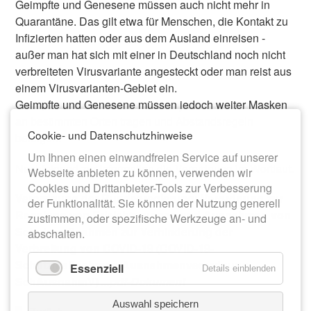
Geimpfte und Genesene müssen auch nicht mehr in
Quarantäne. Das gilt etwa für Menschen, die Kontakt zu
Infizierten hatten oder aus dem Ausland einreisen -
außer man hat sich mit einer in Deutschland noch nicht
verbreiteten Virusvariante angesteckt oder man reist aus
einem Virusvarianten-Gebiet ein.
Geimpfte und Genesene müssen jedoch weiter Masken
an bestimmten Orten tragen und Abstandsregeln
Cookie- und Datenschutzhinweise
befolgen.
Um Ihnen einen einwandfreien Service auf unserer
Nachfolgend zur Information die Verordnung im Wortlaut.
Webseite anbieten zu können, verwenden wir
Cookies und Drittanbieter-Tools zur Verbesserung
Verordnung der Bundesregierung: Verordnung zur
der Funktionalität. Sie können der Nutzung generell
Regelung von Erleichterungen und Ausnahmen von
zustimmen, oder spezifische Werkzeuge an- und
Schutzmaßnahmen zur Verhinderung der
abschalten.
Verbreitung von COVID-19 (COVID-19-
Schutzmaßnahmen-Ausnahmenverordnung –
Essenziell
Details einblenden
SchAusnahmV)
...pdf-Dokument
Auswahl speichern