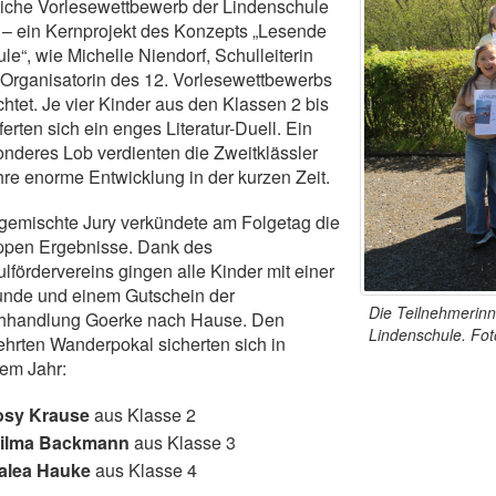
liche Vorlesewettbewerb der Lindenschule
t – ein Kernprojekt des Konzepts „Lesende
le“, wie Michelle Niendorf, Schulleiterin
Organisatorin des 12. Vorlesewettbewerbs
chtet. Je vier Kinder aus den Klassen 2 bis
eferten sich ein enges Literatur-Duell. Ein
nderes Lob verdienten die Zweitklässler
ihre enorme Entwicklung in der kurzen Zeit.
gemischte Jury verkündete am Folgetag die
ppen Ergebnisse. Dank des
lfördervereins gingen alle Kinder mit einer
unde und einem Gutschein der
Die Teilnehmerin
hhandlung Goerke nach Hause. Den
Lindenschule. Fot
hrten Wanderpokal sicherten sich in
em Jahr:
osy Krause
aus Klasse 2
ilma Backmann
aus Klasse 3
alea Hauke
aus Klasse 4