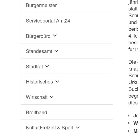
jähr
Bürgermeister
stat
Schu
Serviceportal Amt24
und 
beri
4 li
Bürgerbüro
beso
für 
Standesamt
Die 
Stadtrat
kna
Schu
Historisches
Urk
Buc
bege
Wirtschaft
dies
Breitband
J
W
Kultur,Freizeit & Sport
M