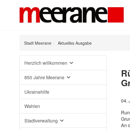
Stadt Meerane
Aktuelles Ausgabe
Navigation
Herzlich willkommen
überspringen
Rü
850 Jahre Meerane
G
Ukrainehilfe
04. 
Wahlen
Rund
Grun
Stadtverwaltung
An d