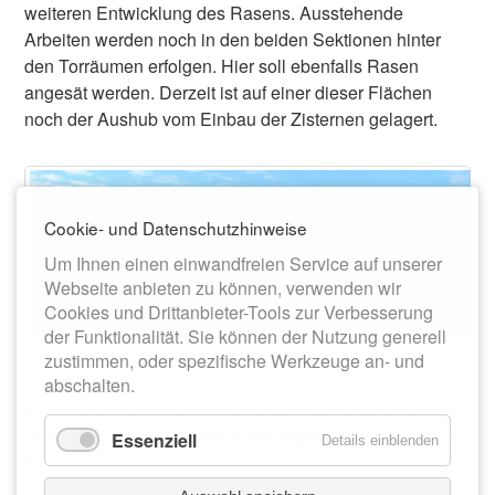
weiteren Entwicklung des Rasens. Ausstehende
Arbeiten werden noch in den beiden Sektionen hinter
den Torräumen erfolgen. Hier soll ebenfalls Rasen
angesät werden. Derzeit ist auf einer dieser Flächen
noch der Aushub vom Einbau der Zisternen gelagert.
Cookie- und Datenschutzhinweise
Um Ihnen einen einwandfreien Service auf unserer
Webseite anbieten zu können, verwenden wir
Cookies und Drittanbieter-Tools zur Verbesserung
der Funktionalität. Sie können der Nutzung generell
zustimmen, oder spezifische Werkzeuge an- und
abschalten.
Schön grün ist er schon! Die neue Rasenfläche des
Richard-Hofmann-Stadions wird regelmäßig gemäht und
Essenziell
Details einblenden
beregnet.