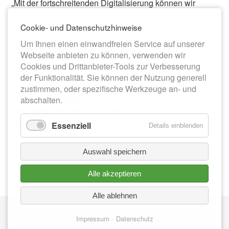
„Mit der fortschreitenden Digitalisierung können wir
unseren Bürgerinnen und Bürgern einen zusätzlichen
Cookie- und Datenschutzhinweise
Service anbieten und den ein oder anderen Gang zum
Amt ersparen“, freut sich Bürgermeister Jörg Schmeißer.
Um Ihnen einen einwandfreien Service auf unserer
Die digitalen Anträge können über das zentrale
Webseite anbieten zu können, verwenden wir
Verwaltungsportal des Freistaates Sachsen, Amt 24
Cookies und Drittanbieter-Tools zur Verbesserung
(Link: https://amt24.sachsen.de)
gestellt werden.
der Funktionalität. Sie können der Nutzung generell
zustimmen, oder spezifische Werkzeuge an- und
Auf der Homepage Meerane unter
abschalten.
www.meerane.de/amt24.html
erhalten Sie jederzeit
einen Überblick, welche Leistungen bereits online
Essenziell
Details einblenden
verfügbar sind.
Auswahl speichern
Zurück
Alle akzeptieren
Alle ablehnen
Nav
IMPRESSUM
üb
Impressum
Datenschutz