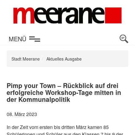
en
MENÜ
Stadt Meerane
Aktuelles Ausgabe
Pimp your Town – Rückblick auf drei
erfolgreiche Workshop-Tage mitten in
der Kommunalpolitik
08. März 2023
In der Zeit vom ersten bis dritten März kamen 85
Schülerinnen und Schüler aus den Klassen 7 bis 9 der