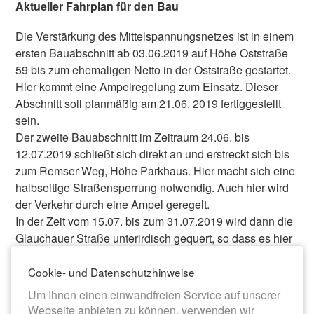
Aktueller Fahrplan für den Bau
Die Verstärkung des Mittelspannungsnetzes ist in einem
ersten Bauabschnitt ab 03.06.2019 auf Höhe Oststraße
59 bis zum ehemaligen Netto in der Oststraße gestartet.
Hier kommt eine Ampelregelung zum Einsatz. Dieser
Abschnitt soll planmäßig am 21.06. 2019 fertiggestellt
sein.
Der zweite Bauabschnitt im Zeitraum 24.06. bis
12.07.2019 schließt sich direkt an und erstreckt sich bis
zum Remser Weg, Höhe Parkhaus. Hier macht sich eine
halbseitige Straßensperrung notwendig. Auch hier wird
der Verkehr durch eine Ampel geregelt.
In der Zeit vom 15.07. bis zum 31.07.2019 wird dann die
Glauchauer Straße unterirdisch gequert, so dass es hier
nicht zu Verkehrsbehinderungen kommt.
Cookie- und Datenschutzhinweise
Bei Baustellen lassen sich Schmutz und Lärm nie ganz
Um Ihnen einen einwandfreien Service auf unserer
vermeiden. Die Stadtwerke bemühen sich, die
Webseite anbieten zu können, verwenden wir