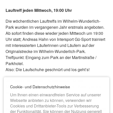
Lauftreff jeden Mittwoch, 19:00 Uhr
Die wöchentlichen Lauftreffs im Wilhelm-Wunderlich-
Park wurden im vergangenen Jahr erstmals angeboten.
Ab sofort finden diese wieder jeden Mittwoch um 19:00
Uhr statt; Andreas Hahn von Intersport Gü-Sport trainiert
mit interessierten Läuferinnen und Läufern auf der
Originalstrecke im Wilhelm-Wunderlich-Park.
Treffpunkt: Eingang zum Park an der Martinstraße /
Parkhotel.
Also: Die Laufschuhe geschnürt und los geht’s!
Jetzt schon vormerken: Anmeldestart für den
MEERATHON 2020 (in allen Gü-Sport-Filialen) ist am
Cookie- und Datenschutzhinweise
20. März 2020!
Um Ihnen einen einwandfreien Service auf unserer
Webseite anbieten zu können, verwenden wir
Cookies und Drittanbieter-Tools zur Verbesserung
Foto oben: Die Vorbereitungen für den MEERATHON
der Funktionalität. Sie können der Nutzung generell