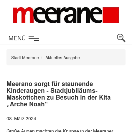
en
MENÜ
Stadt Meerane
Aktuelles Ausgabe
Meerano sorgt für staunende
Kinderaugen - Stadtjubiläums-
Maskottchen zu Besuch in der Kita
„Arche Noah“
08. März 2024
Große Augen machten die Knirpse in der Meeraner