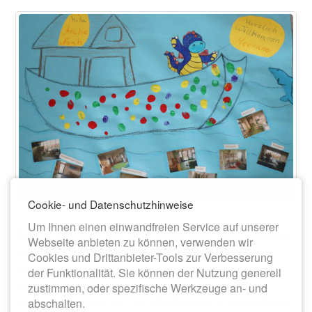
Cookie- und Datenschutzhinweise
Um Ihnen einen einwandfreien Service auf unserer
Bei den Kindern in der Kita "Arche Noah" kam Meerano
Webseite anbieten zu können, verwenden wir
gut an, auch wenn der eine oder andere erst mal kurz
Cookies und Drittanbieter-Tools zur Verbesserung
abgewartet hat, was denn der große Drache im
der Funktionalität. Sie können der Nutzung generell
Spielzimmer macht! Gemeinsam mit Dezernentin
zustimmen, oder spezifische Werkzeuge an- und
Monique Schubert war das Stadtjubiläums-Maskottchen
abschalten.