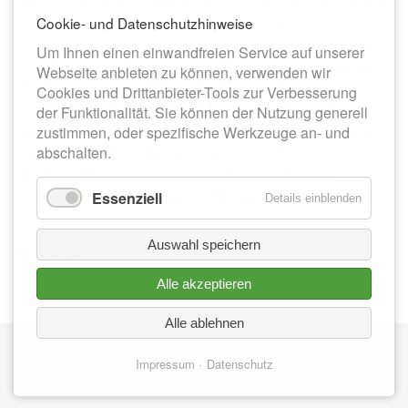
Werner Götze, der im Vorfeld aufgrund einer Erkrankung
auch nicht durchgehend trainieren konnte.
Cookie- und Datenschutzhinweise
Um Ihnen einen einwandfreien Service auf unserer
Jetzt blickt der Meeraner schon wieder auf den nächsten
Webseite anbieten zu können, verwenden wir
Wettkampfhöhepunkt – die Deutschen Meisterschaften
Cookies und Drittanbieter-Tools zur Verbesserung
vom 17. bis 19. Juli 2026 in Mönchengladbach, wo er
der Funktionalität. Sie können der Nutzung generell
über 100m, 200m, im Weitsprung und Dreisprung starten
zustimmen, oder spezifische Werkzeuge an- und
möchte sowie eventuell auch über 400m.
abschalten.
Die Stadt Meerane gratuliert und wünscht für die
Teilnahme an den Deutschen Meisterschaften viel Erfolg!
Essenziell
Details einblenden
Auswahl speichern
Zurück
Alle akzeptieren
Alle ablehnen
Nav
IMPRESSUM
üb
Impressum
Datenschutz
DATENSCHUTZ