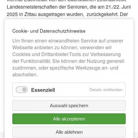
Landesmeisterschaften der Senioren, die am 21./22. Juni
2025 in Zittau ausgetragen wurden, zurückgekehrt. Der
inzwischen 84-Jährige, der für den SV Vorwärts Zwickau
startet, kam über 100m, 200m und im Weitsprung auf
Cookie- und Datenschutzhinweise
Platz 2. In seiner Paradedisziplin Dreisprung, bei der er
Um Ihnen einen einwandfreien Service auf unserer
sogar in der M75 antrat, holte er Gold!
Webseite anbieten zu können, verwenden wir
Wie er berichtet, konnte er in den vergangenen Monaten
Cookies und Drittanbieter-Tools zur Verbesserung
leider nicht durchgängig trainieren, ist aber mit seinen
der Funktionalität. Sie können der Nutzung generell
Leistungen bei den Landesmeisterschaften zufrieden.
zustimmen, oder spezifische Werkzeuge an- und
Der nächste Wettkampfhöhepunkt steht für den Meeraner
abschalten.
bereits in wenigen Wochen an: Er startet bei den
Deutschen Meisterschaften der Senioren, die vom 22.
Essenziell
Details einblenden
bis 24. August 2025 in Gotha stattfinden.
Auswahl speichern
Zurück
Alle akzeptieren
Alle ablehnen
Nav