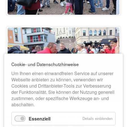
Cookie- und Datenschutzhinweise
Um Ihnen einen einwandfreien Service auf unserer
Webseite anbieten zu können, verwenden wir
Cookies und Drittanbieter-Tools zur Verbesserung
der Funktionalität. Sie können der Nutzung generell
zustimmen, oder spezifische Werkzeuge an- und
abschalten.
Nach der Ehrung gab es viele Glückwünsche für Steffen
Essenziell
Details einblenden
Jahn von der Meeraner Hockey-Familie.